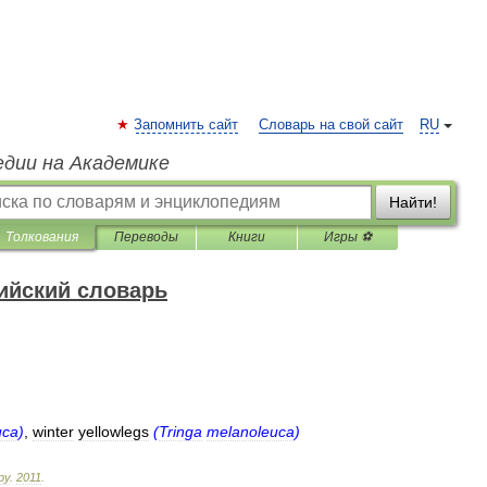
Запомнить сайт
Словарь на свой сайт
RU
едии на Академике
Найти!
Толкования
Переводы
Книги
Игры ⚽
ийский словарь
uca
)
,
winter
yellowlegs
(
Tringa
melanoleuca
)
ру
.
2011
.