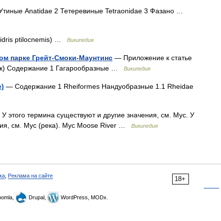
тиные Anatidae 2 Тетеревиные Tetraonidae 3 Фазано …
idris ptilocnemis) …
Википедия
ом парке Грейт-Смоки-Маунтинс
— Приложение к статье
рк) Содержание 1 Гагарообразные …
Википедия
е)
— Содержание 1 Rheiformes Нандуобразные 1.1 Rheidae
У этого термина существуют и другие значения, см. Мус. У
ния, см. Мус (река). Мус Moose River …
Википедия
ка
,
Реклама на сайте
18+
omla,
Drupal,
WordPress, MODx.