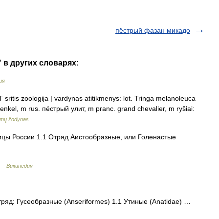
пёстрый фазан микадо
 в других словарях:
ия
sritis zoologija | vardynas atitikmenys: lot. Tringa melanoleuca
enkel, m rus. пёстрый улит, m pranc. grand chevalier, m ryšiai:
imų žodynas
цы России 1.1 Отряд Аистообразные, или Голенастые
 …
Википедия
яд: Гусеобразные (Anseriformes) 1.1 Утиные (Anatidae) …